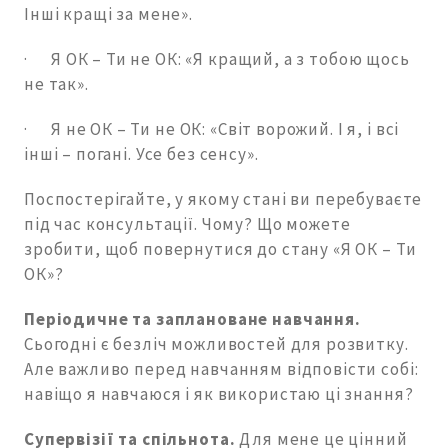
Інші кращі за мене».
· Я ОК – Ти не ОК: «Я кращий, а з тобою щось
не так».
· Я не ОК – Ти не ОК: «Світ ворожий. І я, і всі
інші – погані. Усе без сенсу».
Поспостерігайте, у якому стані ви перебуваєте
під час консультації. Чому? Що можете
зробити, щоб повернутися до стану «Я ОК – Ти
ОК»?
Періодичне та заплановане навчання.
Сьогодні є безліч можливостей для розвитку.
Але важливо перед навчанням відповісти собі:
навіщо я навчаюся і як використаю ці знання?
Супервізії та спільнота.
Для мене це цінний