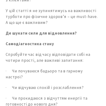
У цій статті я не зупинятимусь на важливості
турботи про фізичне здоров’я – це must-have.
А що ще є важливим?
Де шукати сили для відновлення?
Самодіагностика стану
Спробуйте час від часу відповідати собі на
чотири прості, але важливі запитання:
· Чи почуваюся бадьоро та в гарному
настрої?
· Чи відчуваю спокій і розслаблення?
· Чи прокидаюся з відчуттям енергії та
готовності до нового дня?