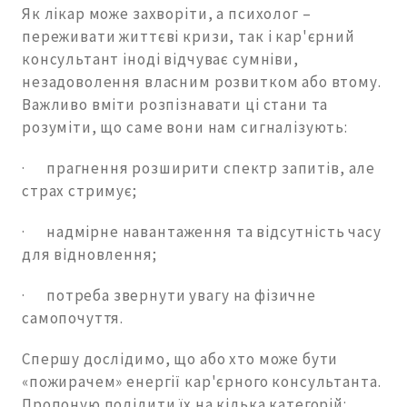
Як лікар може захворіти, а психолог –
переживати життєві кризи, так і кар'єрний
консультант іноді відчуває сумніви,
незадоволення власним розвитком або втому.
Важливо вміти розпізнавати ці стани та
розуміти, що саме вони нам сигналізують:
· прагнення розширити спектр запитів, але
страх стримує;
· надмірне навантаження та відсутність часу
для відновлення;
· потреба звернути увагу на фізичне
самопочуття.
Спершу дослідимо, що або хто може бути
«пожирачем» енергії кар'єрного консультанта.
Пропоную поділити їх на кілька категорій: