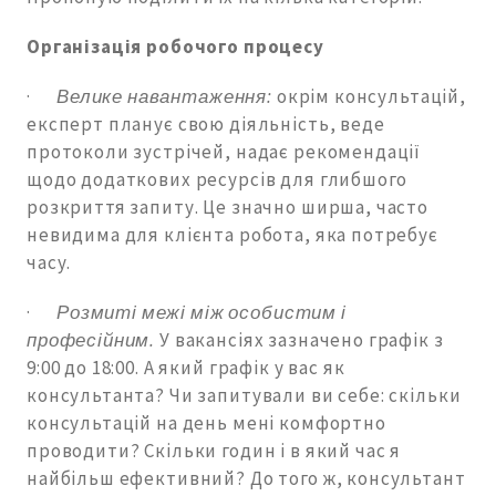
Організація робочого процесу
·
Велике навантаження:
окрім консультацій,
експерт планує свою діяльність, веде
протоколи зустрічей, надає рекомендації
щодо додаткових ресурсів для глибшого
розкриття запиту. Це значно ширша, часто
невидима для клієнта робота, яка потребує
часу.
·
Розмиті межі між особистим і
професійним.
У вакансіях зазначено графік з
9:00 до 18:00. А який графік у вас як
консультанта? Чи запитували ви себе: скільки
консультацій на день мені комфортно
проводити? Скільки годин і в який час я
найбільш ефективний? До того ж, консультант