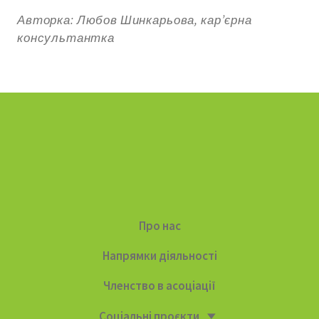
Авторка:
Любов Шинкарьова, кар’єрна
консультантка
Про нас
Напрямки діяльності
Членство в асоціації
Соціальні проєкти