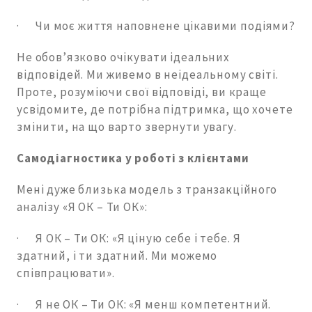
· Чи моє життя наповнене цікавими подіями?
Не обов’язково очікувати ідеальних
відповідей. Ми живемо в неідеальному світі.
Проте, розуміючи свої відповіді, ви краще
усвідомите, де потрібна підтримка, що хочете
змінити, на що варто звернути увагу.
Самодіагностика у роботі з клієнтами
Мені дуже близька модель з транзакційного
аналізу «Я ОК – Ти ОК»:
· Я ОК – Ти ОК: «Я ціную себе і тебе. Я
здатний, і ти здатний. Ми можемо
співпрацювати».
· Я не ОК – Ти ОК: «Я менш компетентний.