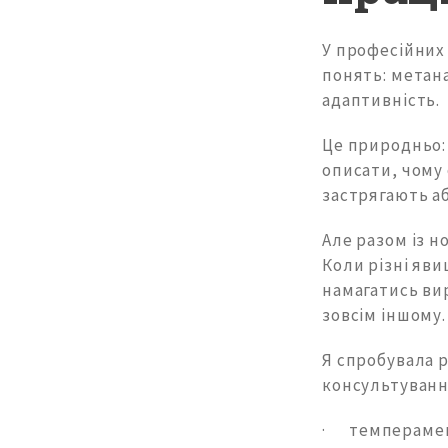
У професійних 
понять: метан
адаптивність.
Це природньо: 
описати, чому 
застрягають а
Але разом із 
Коли різні яв
намагатись вир
зовсім іншому.
Я спробувала 
консультування
· темпераме