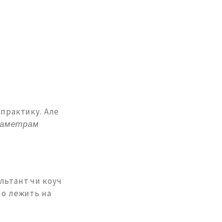
 практику. Але
раметрам
льтант чи коуч
ло лежить на