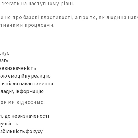
лежать на наступному рівні.
е не про базові властивості, а про те, як людина на
ітивними процесами.
окус
вагу
невизначеність
вою емоційну реакцію
сь після навантаження
кладну інформацію
ок ми відносимо:
ь до невизначеності
нучкість
табільність фокусу