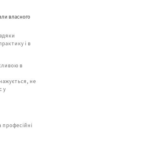
али власного
авдяки
практику і в
ажливою в
нажується, не
с у
а професійні