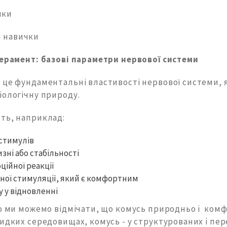
чки
 навички
перамент: базові параметри нервової системи
 це фундаментальні властивості нервової системи, 
іологічну природу.
ть, наприклад:
 стимулів
зні або стабільності
ційної реакції
ьної стимуляції, який є комфортним
у у відновленні
го ми можемо відмічати, що комусь природньо і ком
видких середовищах, комусь - у структурованих і пе