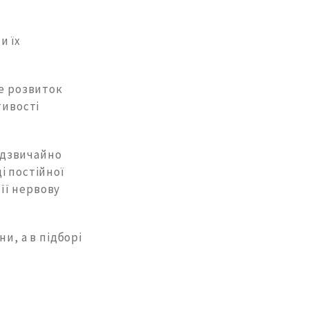
и їх
не розвиток
тивості
адзвичайно
і постійної
її нервову
и, а в підборі