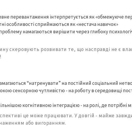
ивне перевантаження інтерпретується як «обмежуюче пе
ні особливості сприймаються як «нестача навичок»
проблему намагаються вирішити через глибоку психологі
ину скеровують розвивати те, що насправді не є вла
!
амагаються “натренувати” на постійний соціальний нетв
окою сенсорною чутливістю - на роботу в середовищі пос
ільнішою когнітивною інтеграцією - на ролі, де потрібні 
спективі це може працювати. У довгій - майже завжд
наженням або вигоранням.