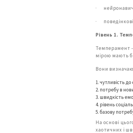
· нейронави
· поведінкові
Рівень 1. Тем
Темперамент -
мірою мають б
Вони визначаю
чутливість до
потребу в нови
швидкість емо
рівень соціал
базову потреб
На основі цьо
хаотичних і ш