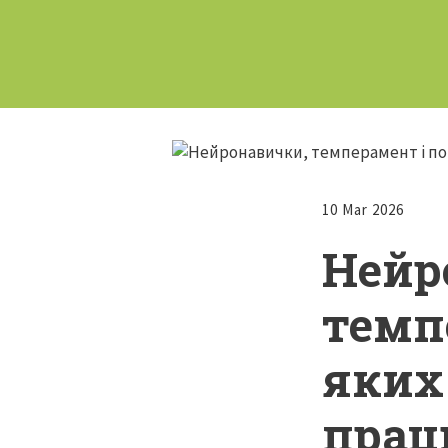
10 Mar 2026
Нейр
темп
яких
прац