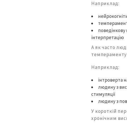
Наприклад:
нейрокогніт
темперамент
поведінкову 
інтерпретацію
А як часто люд
темпераменту
Наприклад:
інтроверта н
людину з вис
стимуляції
людину з пов
У короткій пер
хронічним вис