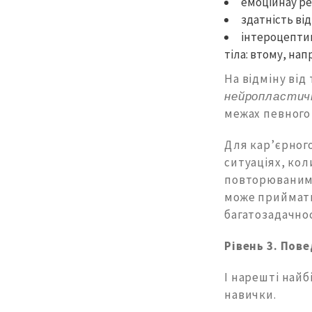
емоційнау ре
здатність ві
інтероцептив
тіла: втому, на
На відміну ві
нейропластич
межах певного 
Для кар’єрного
ситуаціях, кол
повторюваними
може приймати
багатозадачнос
Рівень 3. Пове
І нарешті най
навички.