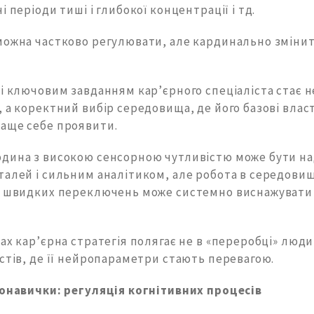
і періоди тиші і глибокої концентрації і тд.
можна частково регулювати, але кардинально змінит
і ключовим завданням кар’єрного спеціаліста стає 
 а коректний вибір середовища, де його базові влас
аще себе проявити.
дина з високою сенсорною чутливістю може бути н
талей і сильним аналітиком, але робота в середовищ
о швидких переключень може системно виснажувати 
ах кар’єрна стратегія полягає не в «переробці» людин
стів, де її нейропараметри стають перевагою.
ронавички: регуляція когнітивних процесів