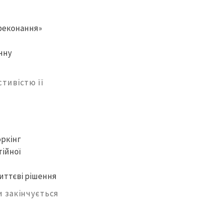
реконання»
чну
стивістю її
оркінг
тійної
миттєві рішення
и закінчується