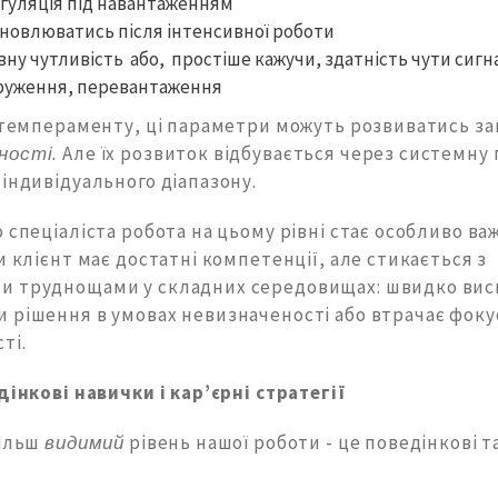
гуляція під навантаженням
дновлюватись після інтенсивної роботи
ну чутливість або, простіше кажучи, здатність чути сигн
пруження, перевантаження
д темпераменту, ці параметри можуть розвиватись з
ності.
Але їх розвиток відбувається через системну 
індивідуального діапазону.
 спеціаліста робота на цьому рівні стає особливо в
и клієнт має достатні компетенції, але стикається з
 труднощами у складних середовищах: швидко вис
 рішення в умовах невизначеності або втрачає фоку
ті.
дінкові навички і кар’єрні стратегії
більш
видимий
рівень нашої роботи - це поведінкові т