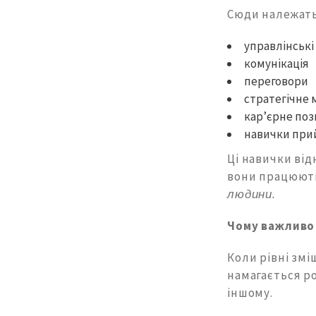
Сюди належать
управлінські
комунікація
переговори
стратегічне
кар’єрне по
навички при
Ці навички від
вони працюють
людини.
Чому важливо 
Коли рівні зм
намагається ро
іншому.