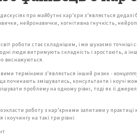
дискусіях про майбутнє кар’єри з’являється дедалі 
авички, нейронавички, когнітивна гнучкість, нейро
світ роботи стає складнішим, і ми шукаємо точніші 
одні люди витримують складність і зростають, а інші
бо виснажуються.
новими термінами з’являється інший ризик -
концепт
ища починають змішуватись, консультанти і коучі мо
ішувати проблему на одному рівні, тоді як її джере
розкласти роботу з кар’єрними запитами у практиці 
 і коучингу на такі три рівні:
нт