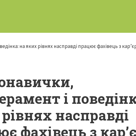
онавички,
ерамент і поведінк
 рівнях насправді
ює фахівець з кар’