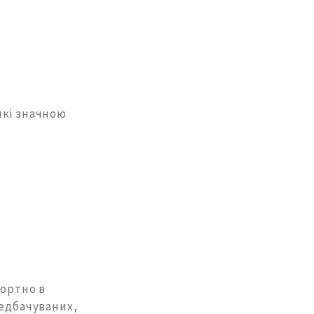
які значною
фортно в
редбачуваних,