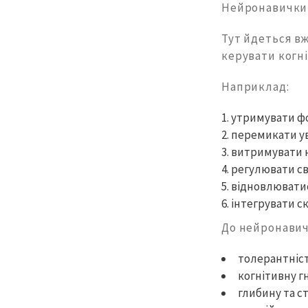
Нейронавички 
Тут йдеться вж
керувати когн
Наприклад:
утримувати ф
перемикати у
витримувати 
регулювати с
відновлювати
інтегрувати с
До нейронавич
толерантніст
когнітивну г
глибину та с