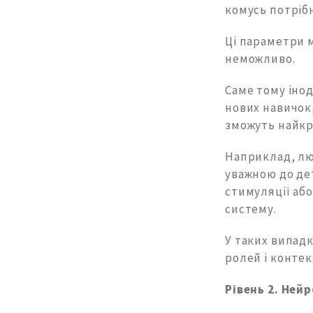
комусь потрібн
Ці параметри 
неможливо.
Саме тому інод
нових навичок,
зможуть найкр
Наприклад, лю
уважною до де
стимуляції аб
систему.
У таких випадк
ролей і контек
Рівень 2. Ней