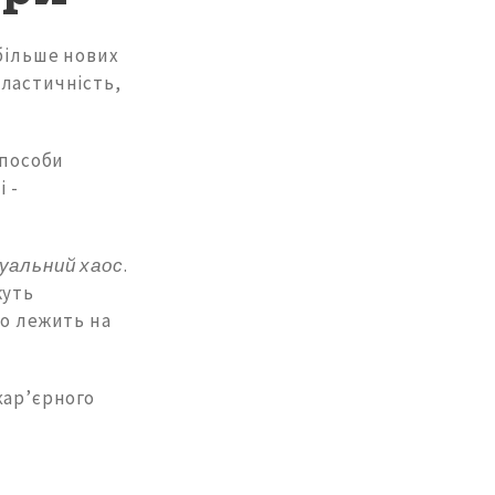
більше нових
пластичність,
способи
 -
уальний хаос
.
жуть
ло лежить на
кар’єрного