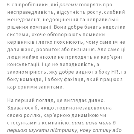
Є співробітники, які
роками
говорять про
несправедливість, відсутність росту, слабкий
менеджмент, недооцінення та неправильні
рішення компанії. Вони добре бачать недоліки
системи, охоче обговорюють помилки
керівників і легко пояснюють, чому саме їм не
дали шанс, розвиток або визнання. Але саме ці
люди майже ніколи не приходять на кар’єрні
консультації. І це не випадковість, а
закономірність, яку добре видно і з боку HR, і з
боку команди, і з боку фахівця, який працює з
кар’єрними запитами.
На перший погляд, це виглядає дивно.
Здавалося б, якщо людина незадоволена
своєю роллю, кар’єрною динамікою чи
стосунками з компанією,
саме вона мала б
першою шукати підтримку, нову оптику або