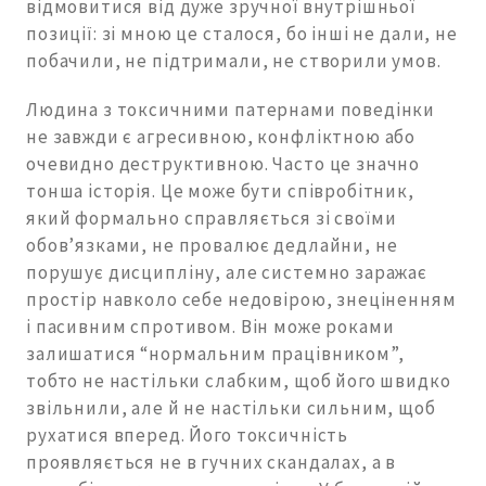
відмовитися від дуже зручної внутрішньої
позиції: зі мною це сталося, бо інші не дали, не
побачили, не підтримали, не створили умов.
Людина з токсичними патернами поведінки
не завжди є агресивною, конфліктною або
очевидно деструктивною. Часто це значно
тонша історія. Це може бути співробітник,
який формально справляється зі своїми
обов’язками, не провалює дедлайни, не
порушує дисципліну, але системно заражає
простір навколо себе недовірою, знеціненням
і пасивним спротивом. Він може роками
залишатися “нормальним працівником”,
тобто не настільки слабким, щоб його швидко
звільнили, але й не настільки сильним, щоб
рухатися вперед. Його токсичність
проявляється не в гучних скандалах, а в