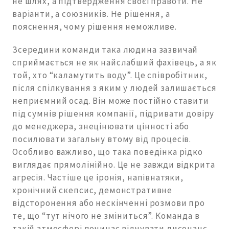
не шлях, а підтвердження своєї правоти. Не
варіанти, а союзників. Не рішення, а
пояснення, чому рішення неможливе.
Зсередини команди така людина зазвичай
сприймається не як найслабший фахівець, а як
той, хто “каламутить воду”. Це співробітник,
після спілкування з яким у людей залишається
неприємний осад. Він може постійно ставити
під сумнів рішення компанії, підривати довіру
до менеджера, знецінювати цінності або
посилювати загальну втому від процесів.
Особливо важливо, що така поведінка рідко
виглядає прямолінійно. Це не завжди відкрита
агресія. Частіше це іронія, напівнатяки,
хронічний скепсис, демонстративне
відсторонення або нескінченні розмови про
те, що “тут нічого не зміниться”. Команда в
такій атмосфері починає відчувати дисонанс.