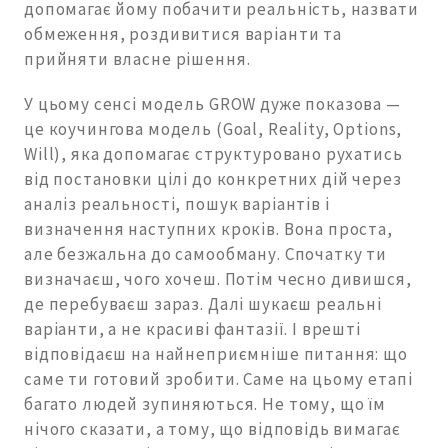
допомагає йому побачити реальність, назвати
обмеження, роздивитися варіанти та
прийняти власне рішення.
У цьому сенсі модель GROW дуже показова —
це коучингова модель (Goal, Reality, Options,
Will), яка допомагає структуровано рухатись
від постановки цілі до конкретних дій через
аналіз реальності, пошук варіантів і
визначення наступних кроків. Вона проста,
але безжальна до самообману. Спочатку ти
визначаєш, чого хочеш. Потім чесно дивишся,
де перебуваєш зараз. Далі шукаєш реальні
варіанти, а не красиві фантазії. І врешті
відповідаєш на найнеприємніше питання: що
саме ти готовий зробити. Саме на цьому етапі
багато людей зупиняються. Не тому, що їм
нічого сказати, а тому, що відповідь вимагає