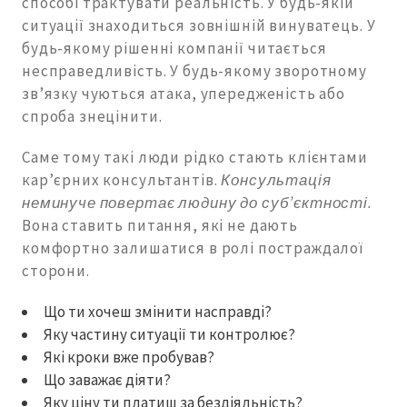
способі трактувати реальність. У будь-якій
ситуації знаходиться зовнішній винуватець. У
будь-якому рішенні компанії читається
несправедливість. У будь-якому зворотному
зв’язку чуються атака, упередженість або
спроба знецінити.
Саме тому такі люди рідко стають клієнтами
кар’єрних консультантів.
Консультація
неминуче повертає людину до суб’єктності.
Вона ставить питання, які не дають
комфортно залишатися в ролі постраждалої
сторони.
Що ти хочеш змінити насправді?
Яку частину ситуації ти контролює?
Які кроки вже пробував?
Що заважає діяти?
Яку ціну ти платиш за бездіяльність?