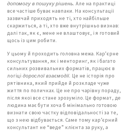
допомогу в пошуку рішень.
Але на практиці
все частіше буває навпаки. На консультації
зазвичай приходять не ті, хто найбільше
скаржиться, а ті, хто вже внутрішньо визнав:
далі так, як є, мене не влаштовує, і я готовий
щось із цим робити.
У цьому й проходить головна межа. Кар’єрне
консультування, як і менторинг, як і багато
сильних розвивальних форматів, працює в
логіці
дорослої взаємодії.
Це не історія про
рятівника, який прийде й розкладе чуже
життя по поличках. Це не про чарівну пораду,
після якої все стане зрозуміло. Це формат, де
людина має бути хоча б мінімально готовою
визнати свою частку відповідальності за те,
що з нею відбувається. Саме тому кар’єрний
консультант не “веде” клієнта за руку, а