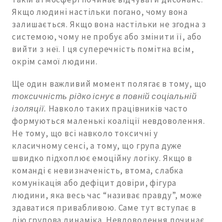
Якщо людині настільки погано, чому вона
залишається. Якщо вона настільки не згодна з
системою, чому не пробує або змінити її, або
вийти з неї. І ця суперечність помітна всім,
окрім самої людини.
Ще один важливий момент полягає в тому, що
токсичність рідко існує в повній соціальній
ізоляції.
Навколо таких працівників часто
формуються маленькі коаліції невдоволення.
Не тому, що всі навколо токсичні у
класичному сенсі, а тому, що група дуже
швидко підхоплює емоційну логіку. Якщо в
команді є невизначеність, втома, слабка
комунікація або дефіцит довіри, фігура
людини, яка весь час “називає правду”, може
здаватися привабливою. Саме тут вступає в
дію групова динаміка. Невдоволення починає