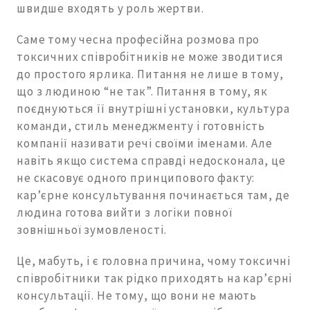
швидше входять у роль жертви.
Саме тому чесна професійна розмова про
токсичних співробітників не може зводитися
до простого ярлика. Питання не лише в тому,
що з людиною “не так”. Питання в тому, як
поєднуються її внутрішні установки, культура
команди, стиль менеджменту і готовність
компанії називати речі своїми іменами. Але
навіть якщо система справді недосконала, це
не скасовує одного принципового факту:
кар’єрне консультування починається там, де
людина готова вийти з логіки повної
зовнішньої зумовленості.
Це, мабуть, і є головна причина, чому токсичні
співробітники так рідко приходять на кар’єрні
консультації. Не тому, що вони не мають