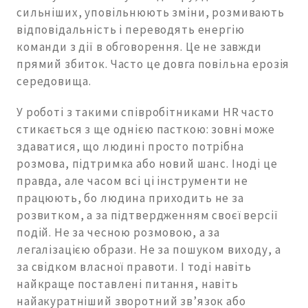
сильніших, уповільнюють зміни, розмивають
відповідальність і переводять енергію
команди з дії в обговорення. Це не завжди
прямий збиток. Часто це довга повільна ерозія
середовища.
У роботі з такими співробітниками HR часто
стикається з ще однією пасткою: зовні може
здаватися, що людині просто потрібна
розмова, підтримка або новий шанс. Іноді це
правда, але часом всі ці інструменти не
працюють, бо людина приходить не за
розвитком, а за підтвердженням своєї версії
подій. Не за чесною розмовою, а за
легалізацією образи. Не за пошуком виходу, а
за свідком власної правоти. І тоді навіть
найкраще поставлені питання, навіть
найакуратніший зворотний зв’язок або