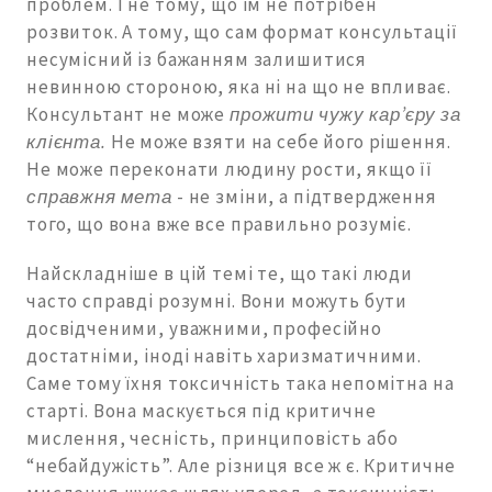
проблем. І не тому, що їм не потрібен
розвиток. А тому, що сам формат консультації
несумісний із бажанням залишитися
невинною стороною, яка ні на що не впливає.
Консультант не може
прожити чужу кар’єру за
клієнта.
Не може взяти на себе його рішення.
Не може переконати людину рости, якщо її
справжня мета
- не зміни, а підтвердження
того, що вона вже все правильно розуміє.
Найскладніше в цій темі те, що такі люди
часто справді розумні. Вони можуть бути
досвідченими, уважними, професійно
достатніми, іноді навіть харизматичними.
Саме тому їхня токсичність така непомітна на
старті. Вона маскується під критичне
мислення, чесність, принциповість або
“небайдужість”. Але різниця все ж є. Критичне