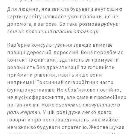
Для людини, яка звикла будувати внутрішню
картину світу навколо чужої провини, це не
допомога, а загроза. Бо така розмова
руйнує
звичне пояснення власної стагнації.
Кар’єрне консультування завжди вимагає
позиції дорослий-дорослий. Вона передбачає
контакт із фактами, здатність витримувати
реальність без драматизації та готовність
приймати рішення, навіть якщо вони
неприємні. Токсичний співробітник часто
функціонує інакше. Не обов’язково постійно,
не в усіх сферах життя, але саме в професійних
питаннях він може
системно скочуватися в
роль жертви.
У цій ролі дуже легко довго
говорити про несправедливість, але майже
неможливо будувати стратегію. Жертва шукає