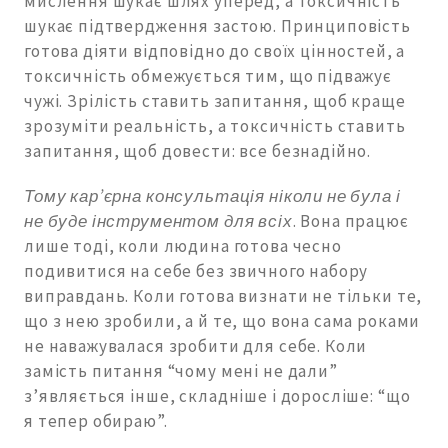
мислення шукає шлях уперед, а токсичність
шукає підтвердження застою. Принциповість
готова діяти відповідно до своїх цінностей, а
токсичність обмежується тим, що підважує
чужі. Зрілість ставить запитання, щоб краще
зрозуміти реальність, а токсичність ставить
запитання, щоб довести: все безнадійно.
Тому кар’єрна консультація ніколи не була і
не буде інструментом для всіх
. Вона працює
лише тоді, коли людина готова чесно
подивитися на себе без звичного набору
виправдань. Коли готова визнати не тільки те,
що з нею зробили, а й те, що вона сама роками
не наважувалася зробити для себе. Коли
замість питання “чому мені не дали”
з’являється інше, складніше і доросліше: “що
я тепер обираю”.