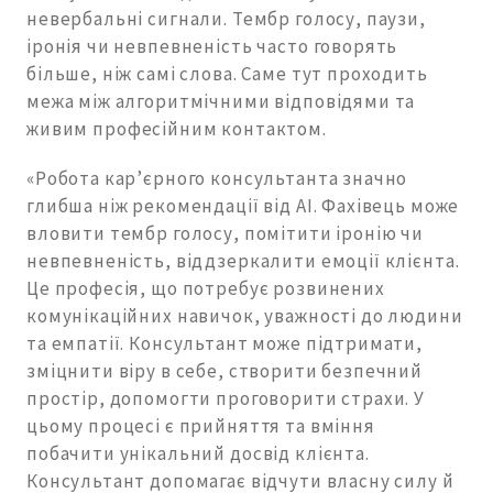
невербальні сигнали. Тембр голосу, паузи,
іронія чи невпевненість часто говорять
більше, ніж самі слова. Саме тут проходить
межа між алгоритмічними відповідями та
живим професійним контактом.
«Робота кар’єрного консультанта значно
глибша ніж рекомендації від АІ. Фахівець може
вловити тембр голосу, помітити іронію чи
невпевненість, віддзеркалити емоції клієнта.
Це професія, що потребує розвинених
комунікаційних навичок, уважності до людини
та емпатії. Консультант може підтримати,
зміцнити віру в себе, створити безпечний
простір, допомогти проговорити страхи. У
цьому процесі є прийняття та вміння
побачити унікальний досвід клієнта.
Консультант допомагає відчути власну силу й