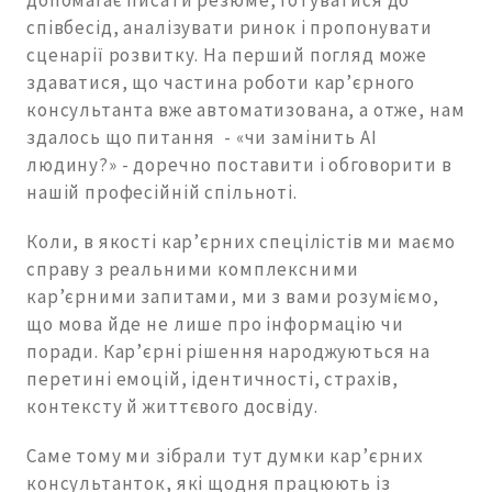
співбесід, аналізувати ринок і пропонувати
сценарії розвитку. На перший погляд може
здаватися, що частина роботи кар’єрного
консультанта вже автоматизована, а отже, нам
здалось що питання - «чи замінить AI
людину?» - доречно поставити і обговорити в
нашій професійній спільноті.
Коли, в якості кар’єрних спецілістів ми маємо
справу з реальними комплексними
кар’єрними запитами, ми з вами розуміємо,
що мова йде не лише про інформацію чи
поради. Кар’єрні рішення народжуються на
перетині емоцій, ідентичності, страхів,
контексту й життєвого досвіду.
Саме тому ми зібрали тут думки кар’єрних
консультанток, які щодня працюють із