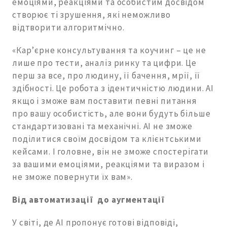
емоціями, реакціями та особистим досвідом
створює ті зрушення, які неможливо
відтворити алгоритмічно.
«Кар’єрне консультування та коучинг – це не
лише про тести, аналіз ринку та цифри. Це
перш за все, про людину, її бачення, мрії, її
здібності. Це робота з ідентичністю людини. AI
якщо і зможе вам поставити певні питання
про вашу особистість, але вони будуть більше
стандартизовані та механічні. AI не зможе
поділитися своїм досвідом та клієнтськими
кейсами. І головне, він не зможе спостерігати
за вашими емоціями, реакціями та виразом і
не зможе повернути їх вам».
Від автоматизації до аугментації
У світі, де AI пропонує готові відповіді,