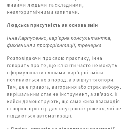
живими людьми та складними,
неалгоритмічними запитами.
Людська присутність як основа змін
Інна Карпусенко, кар’єрна консультантка,
фахівчиня з профорієнтації, тренерка
Розповідаючи про свою практику, Інна
говорить про те, що клієнти часто не можуть
сформулювати словами: кар’єрні зміни
починаються не з порад, а з відчуття опори.
Там, де є тривога, вигорання або страх вибору,
вирішальним стає не інструмент, а зв’язок. Її
кейси демонструють, що саме жива взаємодія
створює простір для внутрішніх рішень, які не
піддаються автоматизації.
•
Довіра, емпатія та підтримка у взаємодії