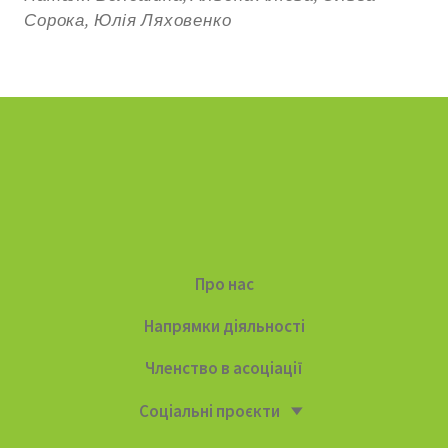
Сорока, Юлія Ляховенко
Про нас
Напрямки діяльності
Членство в асоціації
Соціальні проєкти