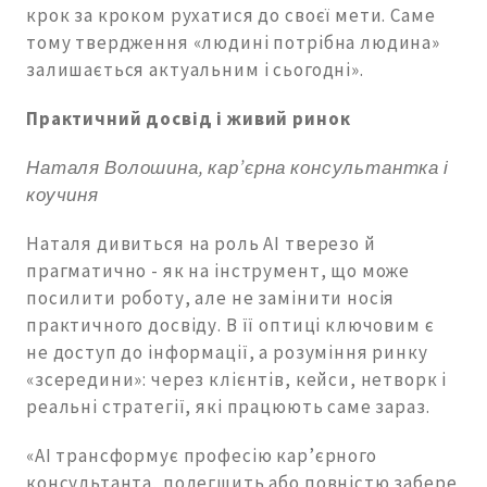
крок за кроком рухатися до своєї мети. Саме
тому твердження «людині потрібна людина»
залишається актуальним і сьогодні».
Практичний досвід і живий ринок
Наталя Волошина, кар’єрна консультантка і
коучиня
Наталя дивиться на роль AI тверезо й
прагматично - як на інструмент, що може
посилити роботу, але не замінити носія
практичного досвіду. В її оптиці ключовим є
не доступ до інформації, а розуміння ринку
«зсередини»: через клієнтів, кейси, нетворк і
реальні стратегії, які працюють саме зараз.
«АІ трансформує професію кар’єрного
консультанта, полегшить або повністю забере