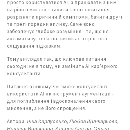
просто користуватися AI, а працювати з ним
на рівні смислів: ставити точні запитання,
розрізняти причини й симптоми, бачити другі
та треті порядки впливу. Саме воно
забезпечує глибоке розуміння - те, що не
автоматизується і не виникає з простого
слідування підказкам.
Тому виглядає так, що ключове питання
сьогодні не в тому, чи замінить AI кар’єрного
консультанта.
Питання в іншому: чи зможе консультант
використати AI як інструмент аугментації -
для поглиблення і вдосконалення свого
мислення, а не його спрощення.
Автори:
Інна Карпусенко, Любов Щинкарьова,
Наталя Волошина, Альона Алієва, Ольга