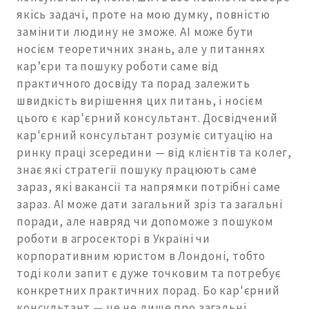
якісь задачі, проте на мою думку, повністю
замінити людину не зможе. АІ може бути
носієм теоретичних знань, але у питаннях
кар’єри та пошуку роботи саме від
практичного досвіду та порад залежить
швидкість вирішення цих питань, і носієм
цього є кар'єрний консультант. Досвідчений
кар'єрний консультант розуміє ситуацію на
ринку праці зсередини — від клієнтів та колег,
знає які стратегії пошуку працюють саме
зараз, які вакансії та напрямки потрібні саме
зараз. АІ може дати загальний зріз та загальні
поради, але навряд чи допоможе з пошуком
роботи в агросекторі в Україні чи
корпоративним юристом в Лондоні, тобто
тоді коли запит є дуже точковим та потребує
конкретних практичних порад. Бо кар'єрний
консультант — це не лише про загальні