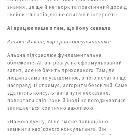
знання, це ще й нетворк та практичний досвід
і кейси клієнтів, які не описані в інтернеті».
AI
працює лише з тим, що йому сказали
Альона Алієва, кар’єрна консультантка
Альона підкреслює фундаментальне
обмеження AI: він реагує на сформульований
запит, але не бачить прихованого. Там, де
людина сама не усвідомлює, з чого почати і що
насправді її стримує, алгоритм безсилий. Саме
здатність консультанта чути несказане,
повертати сліпі зони й іноді не погоджуватися
залишається критично важливою.
«На мою думку, AI не зможе повноцінно
замінити кар’єрного консультанта. Він