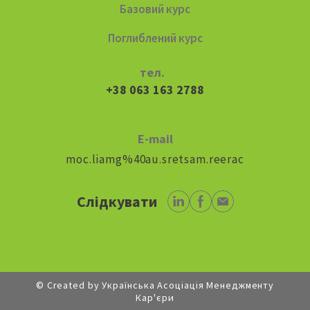
Базовий курс
Поглиблений курс
тел.
+38 063 163 2788
E-mail
moc.liamg%40au.sretsam.reerac
Слідкувати
© Created by Українська Асоціація Менеджменту
Кар'єри