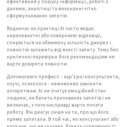
ефективний у пошуку інформації, роботі з
даними, аналітиці та виконанні чітко
сформульованих запитів.
Водночас на практиці AI часто видає
нерелевантні або поверхневі відповіді,
спирається на обмежену кількість джерел і
повністю залежить від якості запиту. Тому без
критичної перевірки його рекомендаціям не
варто довіряти повністю.
Допомагаючі професії - кар’єрні консультанти,
коучі, психологи - неможливо замінити
алгоритмом. AI не зчитує емоційний стан
людини, не бачить прихованих запитів і не
визначає, з чого насправді варто почати
роботу. Він реагує лише на те, про що його
прямо запитали. В той час, як консультант або
коуч чує, що не сказано,
бачить суперечності,