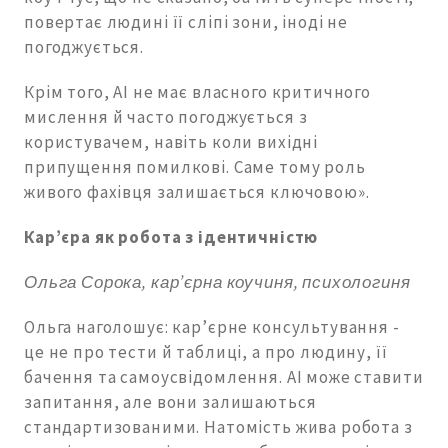
повертає людині її сліпі зони, іноді не
погоджується.
Крім того, AI не має власного критичного
мислення й часто погоджується з
користувачем, навіть коли вихідні
припущення помилкові. Саме тому роль
живого фахівця залишається ключовою».
Кар’єра як робота з ідентичністю
Ольга Сорока, кар’єрна коучиня, психологиня
Ольга наголошує: кар’єрне консультування -
це не про тести й таблиці, а про людину, її
бачення та самоусвідомлення. AI може ставити
запитання, але вони залишаються
стандартизованими. Натомість жива робота з