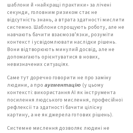
шаблони й «найкращі практики» за лічені
секунди, головним ризиком стає не
відсутність знань, а втрата здатності мислити
системно. Шаблони спрощують роботу, але не
навчають бачити взаємозв’язки, розуміти
контекст і усвідомлювати наслідки рішень.
Вони відтворюють минулий досвід, але не
допомагають орієнтуватися в нових,
невизначених ситуаціях.
Саме тут доречно говорити не про заміну
людини, а про
аугментацію
(у цьому
контексті: використання AI як інструмента
посилення людського мислення, професійної
рефлексії та здатності бачити цілісну
картину, а не як джерела готових рішень).
Системне мислення дозволяє людині не